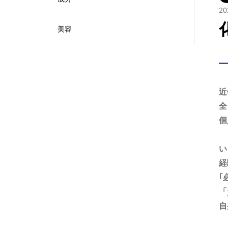
20
美容
近
全
個
い
経
｢
「
自