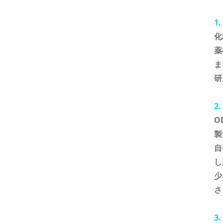
1
化
薬
ま
研
2
O
製
自
し
少
さ
3