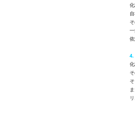
化
自
そ
一
依
4
化
そ
そ
ま
リ