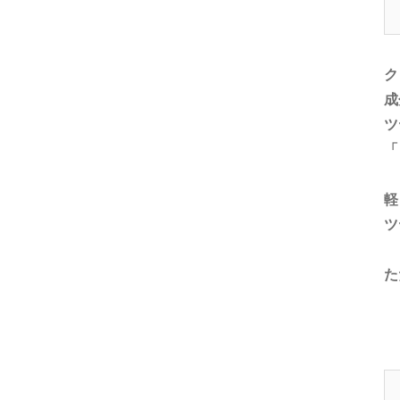
ク
成
ツ
「
軽
ツ
た