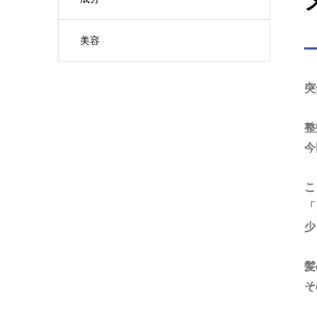
美容
突
整
今
こ
「
少
髪
そ