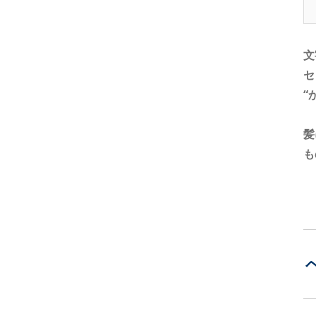
文
セ
“
髪
も